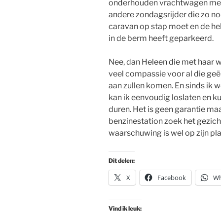
onderhouden vrachtwagen met p
andere zondagsrijder die zo nod
caravan op stap moet en de h
in de berm heeft geparkeerd.
Nee, dan Heleen die met haar 
veel compassie voor al die ge
aan zullen komen. En sinds ik we
kan ik eenvoudig loslaten en ku
duren. Het is geen garantie maar
benzinestation zoek het gezicht
waarschuwing is wel op zijn pla
Dit delen:
X
Facebook
Wh
Vind ik leuk: