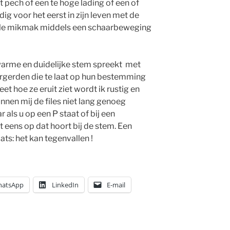
ech of een te hoge lading of een of
ig voor het eerst in zijn leven met de
ele mikmak middels een schaarbeweging
warme en duidelijke stem spreekt met
ërgerden die te laat op hun bestemming
et hoe ze eruit ziet wordt ik rustig en
nnen mij de files niet lang genoeg
 als u op een P staat of bij een
 eens op dat hoort bij de stem. Een
ats: het kan tegenvallen !
atsApp
LinkedIn
E-mail