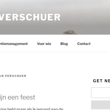
 VERSCHUER
ntiemanagement
Voor wie
Blog
Contact
AN VERSCHUER
GET N
zijn een feest
jking hebt maar als ik iemand aan de