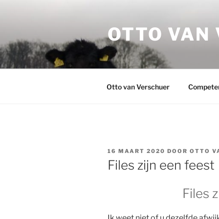
Ga
naar
OTTO VAN
de
inhoud
Otto van Verschuer
Compete
GEPLAATST
16 MAART 2020
DOOR
OTTO V
OP
Files zijn een feest
Files 
Ik weet niet of u dezelfde afwi