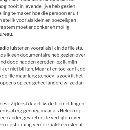
og nooit in levende lijve heb gezien
elling te maken hoe die persoon er uit
stel ik voor als klein en poezelig en
e stem moet er donker en mollig
bureau.
dio luister en vooral als ik in de file sta.
inds ik een documentaire heb gezien over
d dood hadden gereden leg ik mijn
k er niet bij kan. Maar af en toe kan ik de
 de file maar lang genoeg is zoek ik het
ik opeens op een geheel andere wijze dan
eest. Zij leest dagelijks de filemeldingen
tten is al erg genoeg maar als Heleen op
t een ander gevoel mij te verbijten over
 een opstopping veroorzaakt: een slecht