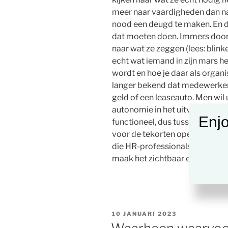
meer naar vaardigheden dan naa
nood een deugd te maken. En da
dat moeten doen. Immers door 
naar wat ze zeggen (lees: blink
echt wat iemand in zijn mars h
wordt en hoe je daar als organi
langer bekend dat medewerkers
geld of een leaseauto. Men wil u
autonomie in het uitvoeren van 
Enjo
functioneel, dus tussen afdelin
voor de tekorten opeens zichtb
die HR-professionals die naar d
maak het zichtbaar en zet het in
GEPLAATST
10 JANUARI 2023
OP