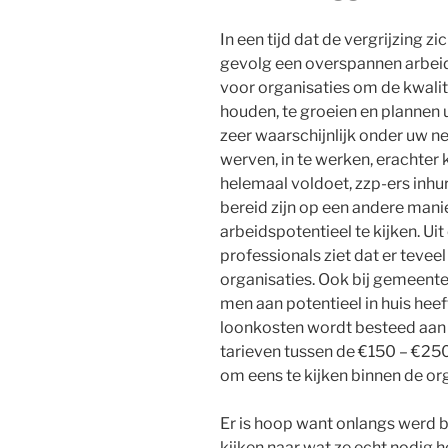
In een tijd dat de vergrijzing z
gevolg een overspannen arbeid
voor organisaties om de kwalite
houden, te groeien en plannen u
zeer waarschijnlijk onder uw 
werven, in te werken, erachter
helemaal voldoet, zzp-ers inhu
bereid zijn op een andere mani
arbeidspotentieel te kijken. Ui
professionals ziet dat er teveel
organisaties. Ook bij gemeent
men aan potentieel in huis hee
loonkosten wordt besteed aan 
tarieven tussen de €150 – €250 
om eens te kijken binnen de orga
Er is hoop want onlangs werd 
kijken naar wat ze echt nodig 