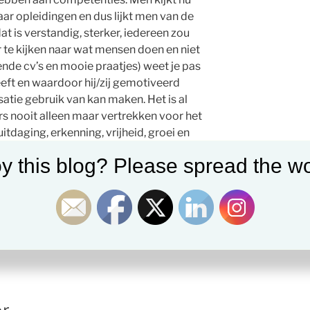
r opleidingen en dus lijkt men van de
t is verstandig, sterker, iedereen zou
te kijken naar wat mensen doen en niet
ende cv’s en mooie praatjes) weet je pas
eeft en waardoor hij/zij gemotiveerd
satie gebruik van kan maken. Het is al
 nooit alleen maar vertrekken voor het
itdaging, erkenning, vrijheid, groei en
de taken. En als je dan ook nog cross-
y this blog? Please spread the wo
gen, verbindingen legt is een oplossing
aar en dichtbij. Een schone taak voor al
at onbenutte potentieel zitten te kijken:
.