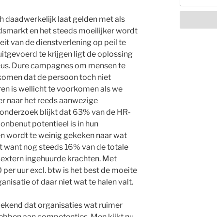
ich daadwerkelijk laat gelden met als
smarkt en het steeds moeilijker wordt
it van de dienstverlening op peil te
itgevoerd te krijgen ligt de oplossing
neus. Dure campagnes om mensen te
 komen dat de persoon toch niet
ren is wellicht te voorkomen als we
er naar het reeds aanwezige
t onderzoek blijkt dat 63% van de HR-
 onbenut potentieel is in hun
en wordt te weinig gekeken naar wat
ft want nog steeds 16% van de totale
extern ingehuurde krachten. Met
per uur excl. btw is het best de moeite
nisatie of daar niet wat te halen valt.
bekend dat organisaties wat ruimer
hebben aan competenties. Men kijkt nu