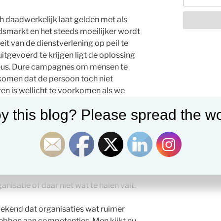
ich daadwerkelijk laat gelden met als
smarkt en het steeds moeilijker wordt
it van de dienstverlening op peil te
itgevoerd te krijgen ligt de oplossing
neus. Dure campagnes om mensen te
 komen dat de persoon toch niet
ren is wellicht te voorkomen als we
er naar het reeds aanwezige
y this blog? Please spread the wo
t onderzoek blijkt dat 63% van de HR-
 onbenut potentieel is in hun
en wordt te weinig gekeken naar wat
ft want nog steeds 16% van de totale
extern ingehuurde krachten. Met
per uur excl. btw is het best de moeite
nisatie of daar niet wat te halen valt.
bekend dat organisaties wat ruimer
hebben aan competenties. Men kijkt nu