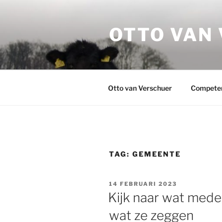
Ga
naar
OTTO VAN
de
inhoud
Otto van Verschuer
Compete
TAG:
GEMEENTE
GEPLAATST
14 FEBRUARI 2023
OP
Kijk naar wat mede
wat ze zeggen