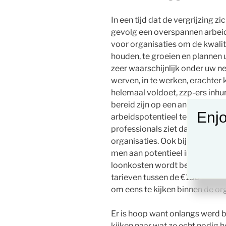
In een tijd dat de vergrijzing z
gevolg een overspannen arbeid
voor organisaties om de kwalite
houden, te groeien en plannen u
zeer waarschijnlijk onder uw 
werven, in te werken, erachter
helemaal voldoet, zzp-ers inhu
bereid zijn op een andere mani
Enjo
arbeidspotentieel te kijken. Ui
professionals ziet dat er teveel
organisaties. Ook bij gemeent
men aan potentieel in huis hee
loonkosten wordt besteed aan 
tarieven tussen de €150 – €250 
om eens te kijken binnen de orga
Er is hoop want onlangs werd 
kijken naar wat ze echt nodig 